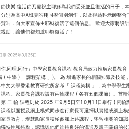
活節快樂 復活節乃慶祝主耶穌為我們受死並且復活的日子，本
，分別為高中A班莫皓翔同學個別創作，以及視藝科老師整合
子賀咭，向大家宣佈主耶穌復活了這個信息。 歡迎大家將設
愛親朋，讓他們都知道耶穌復活了！
Posted
日期:2025年3月25日
on
你.同理.同行」中學家長教育課程 教育局致力推廣家長教育，並 於
構 ( 中學 )「 課程架構 」)。 為 增進家長的相關知識及
中文大學香港教育研究所參考「 課程架構 」，為中學學生家長舉辦
課程。家長教育課程設有兩輪課程 ( 各有五個課節）。首輪課
第 二 輪 課程則於 2025 年9月5日至1 0月1 1日舉行 
。課程以面授及網上模式同步進行家長可選擇以實體或網上模
和家長教育，現鼓勵家長積極參加上述課程，學習相關的知識
Toggle
sub-
的獨特性和特點，認識與他們維持良好的溝通及親子關係的技