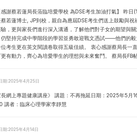
Toggle
on
sub-
eung
【感謝蔡若蓮局長蒞臨培愛學校 為DSE考生加油打氣】 昨日(1
menu
Toggle
長蔡若蓮博士, JP到校，親自為應屆DSE考生們送上鼓勵與
sub-
menu
ing
經驗，更與家長們進行深入溝通，了解他們對子女的期望與關
e
Toggle
sub-
，仍堅持完成中學階段的學習並勇敢迎戰文憑試——他們的毅
menu
n,
Toggle
一位考生更在英文閱讀卷取得五級佳績。 衷心感謝蔡局長一
sub-
menu
下更有動力，齊心為培愛學生的理想與未來奮鬥。 蔡局長FB
Inifred
Posted
日期:2025年4月25日
on
長網上專題健康講座》 講題：不再拖延日期：2025年5月16
:30 講者：臨床心理學家李靜慧
Posted
日期:2025年4月14日
on