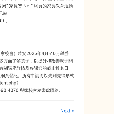
” 家長智 Net” 網頁的家長教育活動
資訊站
ub) 。
校會）將於2025年4月至6月舉辦
多方面了解孩子，以提升和改善親子關
有關講座詳情及各課節的截止報名日
會網頁登記。所有申請將以先到先得形式
nt.php?
電 3698 4376 與家校會秘書處聯絡。
Next