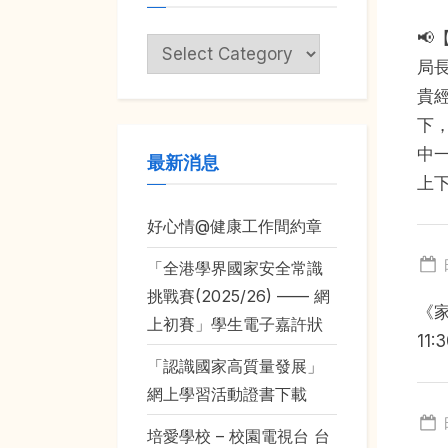
Y
📢
學
局
期
W
貴
Toggl
sub-
下
menu
Ya
中
最新消息
上
W
好心情@健康工作間約章
「全港學界國家安全常識
挑戰賽(2025/26) —— 網
《家
上初賽」學生電子嘉許狀
11
「認識國家高質量發展」
網上學習活動證書下載
培愛學校 – 校園電視台 台