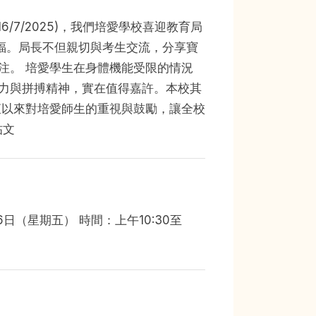
Toggle
sub-
6/7/2025)，我們培愛學校喜迎教育局
menu
Toggle
祝福。局長不但親切與考生交流，分享寶
sub-
menu
注。 培愛學生在身體機能受限的情況
力與拼搏精神，實在值得嘉許。本校其
直以來對培愛師生的重視與鼓勵，讓全校
帖文
日（星期五） 時間：上午10:30至