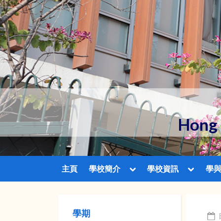
Skip
to
content
Hong 
Toggle
Toggle
主頁
學校簡介
學校資訊
學
sub-
sub-
menu
menu
學期
A