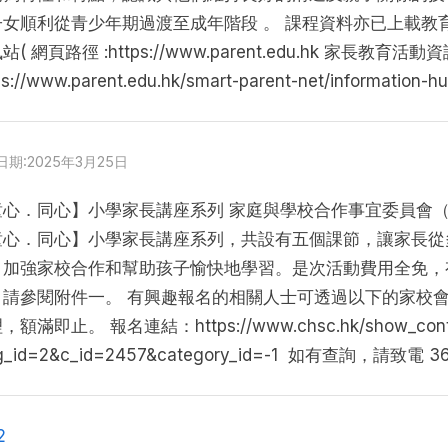
menu
女順利從青少年期過渡至成年階段 。 課程資料亦已上載教育局
站( 網頁路徑 :https://www.parent.edu.hk 家長教育活動
ps://www.parent.edu.hk/smart-parent-net/information-h
Posted
日期:2025年3月25日
on
童心．同心】小學家長講座系列 家庭與學校合作事宜委員會（家
童心．同心】小學家長講座系列，共設有五個課節，讓家長從
、加強家校合作和幫助孩子愉快地學習。是次活動費用全免，
，請參閱附件一。 有興趣報名的相關人士可透過以下的家校
，額滿即止。 報名連結：https://www.chsc.hk/show_conte
ng_id=2&c_id=2457&category_id=-1 如有查詢，請致
sts
2