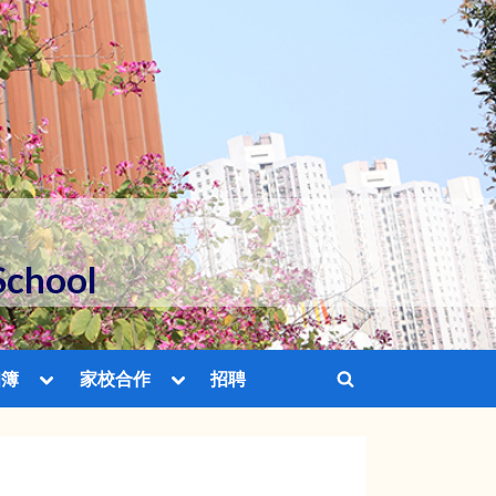
School
Toggle
Toggle
相簿
家校合作
招聘
Toggle
sub-
sub-
menu
menu
search
Toggle
Toggle
Toggle
form
sub-
sub-
sub-
menu
menu
menu