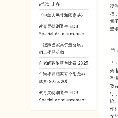
徽設計比賽
復
咭
《中華人民共和國憲法》
電
教育局特別通告 EDB
摯
Special Announcement
「認識國家高質量發展」
網上學習活動
「同
向老師致敬填色比賽 2025
架 
全港學界國家安全常識挑
香港
戰賽(2025/26)
教育
教育局特別通告 EDB
行，
Special Announcement
輪
作
女