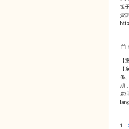
援子
資訊
htt
【
【
係
期
處理
la
Po
1