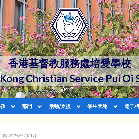
香港基督教服務處培愛學校
Kong Christian Service Pui Oi 
Toggle
Toggle
Toggle
Toggle
與教
部門
活動/支援
學生天地
電子
sub-
sub-
sub-
sub-
Toggle
menu
menu
menu
menu
sub-
menu
uthor:
Posted
日期:2025年7月17日