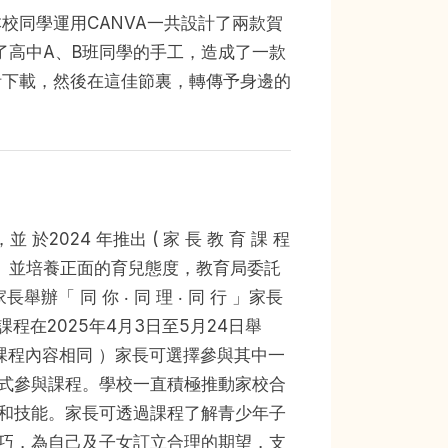
校同學運用CANVA一共設計了兩款賀
了高中A、B班同學的手工，造成了一款
計下載，然後在這佳節裏，轉傳予身邊的
2024 年推出 ( 家 長 教 育 課 程
技能， 並培養正面的育兒態度，教育局委託
「 同 你 ‧ 同 理 ‧ 同 行 」家長
程在2025年4月3日至5月24日舉
( 兩輪課程內容相同 ）家長可選擇參與其中一
式參與課程。學校一直積極推動家校合
和技能。家長可透過課程了解青少年子
巧，為自己及子女訂立合理的期望，支