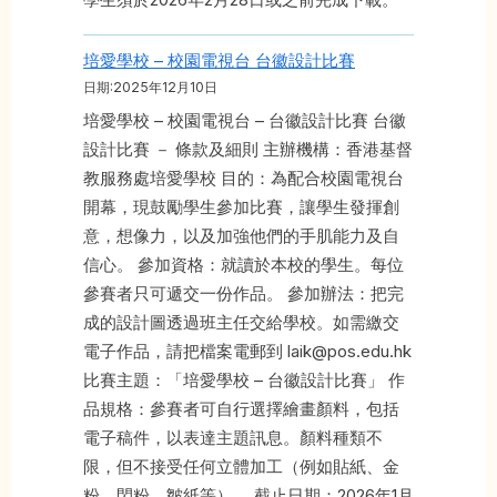
培愛學校 – 校園電視台 台徽設計比賽
日期:2025年12月10日
培愛學校 – 校園電視台 – 台徽設計比賽 台徽
設計比賽 － 條款及細則 主辦機構：香港基督
教服務處培愛學校 目的：為配合校園電視台
開幕，現鼓勵學生參加比賽，讓學生發揮創
意，想像力，以及加強他們的手肌能力及自
信心。 參加資格：就讀於本校的學生。每位
參賽者只可遞交一份作品。 參加辦法：把完
成的設計圖透過班主任交給學校。如需繳交
電子作品，請把檔案電郵到 laik@pos.edu.hk
比賽主題：「培愛學校 – 台徽設計比賽」 作
品規格：參賽者可自行選擇繪畫顏料，包括
電子稿件，以表達主題訊息。顏料種類不
限，但不接受任何立體加工（例如貼紙、金
粉、閃粉、皺紙等）。 截止日期：2026年1月