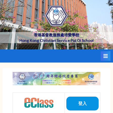
Skip
to
content
香港基督教服務處培愛學校
Hong Kong Christian Service Pui Oi School
登入