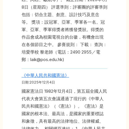
8日（星期四） 評選準則：評審團的評審準則
包括：切合主題、創意、設計技巧及意念
等。 獎項：設冠軍、亞軍、季軍各一名。冠
軍、亞軍、季軍得獎者將獲發獎狀。得獎的
作品會成為校園電視台的台徽，有機會出現
在各個節目之中。 參賽規則： 下載： 查詢：
培愛學校 黎老師（電話：2490 2955／電
郵：laik@pos.edu.hk)
《中華人民共和國憲法》
日期:2025年12月4日
國家憲法日 1982年12月4日，第五屆全國人民
代表大會第五次會議通過了現行的《中華人
民共和國憲法》（《憲法》）。《憲法》是
國家的根本法、最高法，是國家的重要標誌
和象徵，具有最高的法律地位、法律權威、
法律效力。 相關網頁連結： 1. 《中華人民共