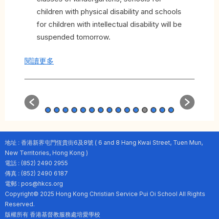
children with physical disability and schools
for children with intellectual disability will be
suspended tomorrow.
閱讀更多
地址 : 香港新界屯門恆貴街6及8號 ( 6 and 8 Hang Kwai Street, Tuen Mun,
New Territories, Hong Kong )
電話 : (852) 2490 2955
傳真 : (852) 2490 6187
電郵 : pos@hkcs.org
Copyright© 2025 Hong Kong Christian Service Pui Oi School All Rights
Reserved.
版權所有 香港基督教服務處培愛學校