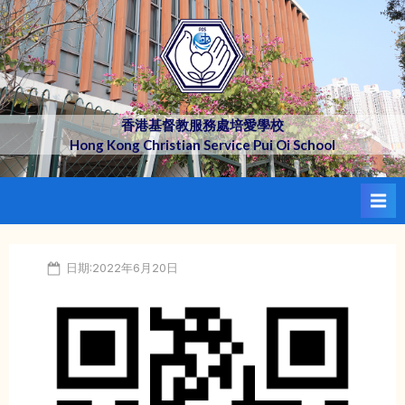
Skip
to
content
香港基督教服務處培愛學校
Hong Kong Christian Service Pui Oi School
Posted
Author:
日期:2022年6月20日
on
Chow
Pak
Kin