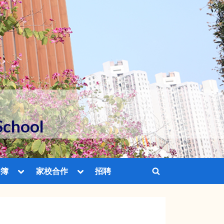
School
Toggle
Toggle
相簿
家校合作
招聘
Toggle
sub-
sub-
menu
menu
search
Toggle
Toggle
Toggle
form
sub-
sub-
sub-
menu
menu
menu