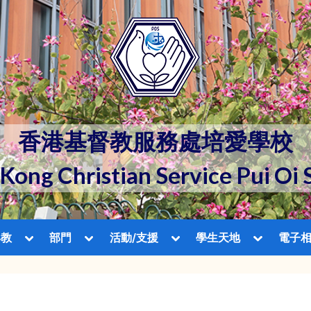
香港基督教服務處培愛學校
Kong Christian Service Pui Oi 
Toggle
Toggle
Toggle
Toggle
與教
部門
活動/支援
學生天地
電子
sub-
sub-
sub-
sub-
Toggle
menu
menu
menu
menu
sub-
menu