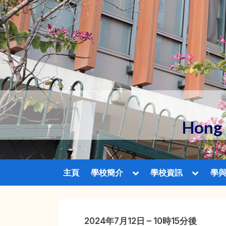
Skip
to
content
Hong 
Toggle
Toggle
主頁
學校簡介
學校資訊
學
sub-
sub-
menu
menu
2024年7月12日 – 10時15分後