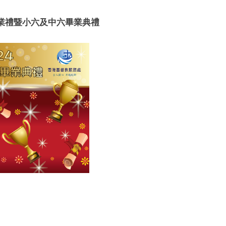
Toggle
sub-
menu
 結業禮暨小六及中六畢業典禮
Toggle
sub-
menu
e
Toggle
sub-
menu
Toggle
sub-
menu