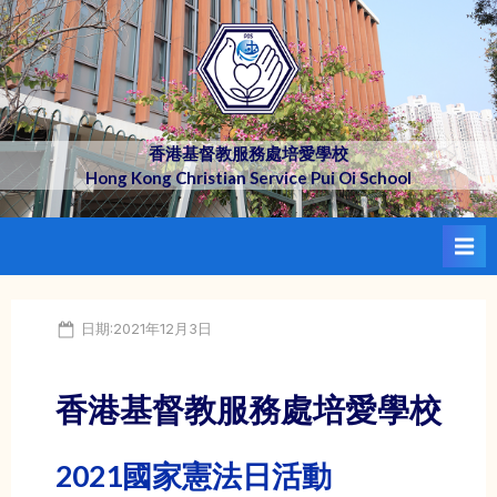
Skip
to
content
香港基督教服務處培愛學校
Hong Kong Christian Service Pui Oi School
Posted
日期:2021年12月3日
on
香港基督教服務處培愛學校
2021國家憲法日活動