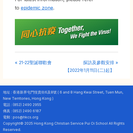
to
epidemic zone
.
P
N
Post
21-22聖誕聯歡會
探訪及參觀安排
r
e
【2022年1月11日(二)起】
navigation
e
x
v
t
地址 : 香港新界屯門恆貴街6及8號 ( 6 and 8 Hang Kwai Street, Tuen Mun,
i
P
New Territories, Hong Kong )
o
o
電話 : (852) 2490 2955
u
s
傳真 : (852) 2490 6187
s
t
電郵 : pos@hkcs.org
Copyright© 2025 Hong Kong Christian Service Pui Oi School All Rights
P
:
Reserved.
o