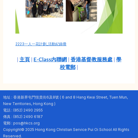
2223一人一花計劃_活動紀錄冊
|
主頁
|
E-Class內聯網
|
香港基督教服務處
|
學
校電郵
|
地址 : 香港新界屯門恆貴街6及8號 ( 6 and 8 Hang Kwai Street, Tuen Mun,
New Territories, Hong Kong )
電話 : (852) 2490 2955
傳真 : (852) 2490 6187
電郵 : pos@hkcs.org
Copyright© 2025 Hong Kong Christian Service Pui Oi School All Rights
Reserved.