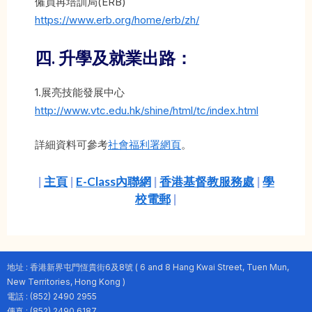
僱員再培訓局(ERB)
https://www.erb.org/home/erb/zh/
四. 升學及就業出路
：
1.展亮技能發展中心
http://www.vtc.edu.hk/shine/html/tc/index.html
詳細資料可參考
社會福利署網頁
。
|
主頁
|
E-Class內聯網
|
香港基督教服務處
|
學
校電郵
|
地址 : 香港新界屯門恆貴街6及8號 ( 6 and 8 Hang Kwai Street, Tuen Mun,
New Territories, Hong Kong )
電話 : (852) 2490 2955
傳真 : (852) 2490 6187