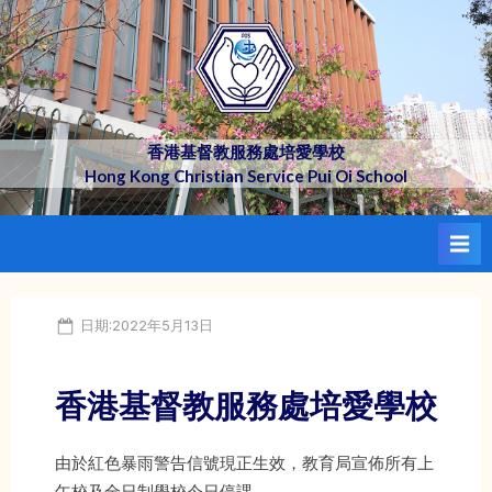
Skip
to
content
香港基督教服務處培愛學校
Hong Kong Christian Service Pui Oi School
Posted
日期:2022年5月13日
on
香港基督教服務處培愛學校
由於紅色暴雨警告信號現正生效，教育局宣佈所有上
午校及全日制學校今日停課。