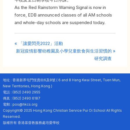
As the Red Rainstorm Warning Signal is now in
force, EDB announced classes of all AM schools
and whole-day schools are suspended today.
P
Post
「讓愛閃亮2022」活動
N
r
新冠疫情影響幼稚園及小學兒童飲食與生活習慣的
navigation
e
e
研究調查
x
v
t
i
地址 : 香港新界屯門恆貴街6及8號 ( 6 and 8 Hang Kwai Street, Tuen Mun,
P
o
New Territories, Hong Kong )
o
u
電話 : (852) 2490 2955
s
s
傳真 : (852) 2490 6187
t
P
電郵 : pos@hkcs.org
Copyright© 2025 Hong Kong Christian Service Pui Oi School All Rights
:
o
Reserved.
s
版權所有 香港基督教服務處培愛學校
t