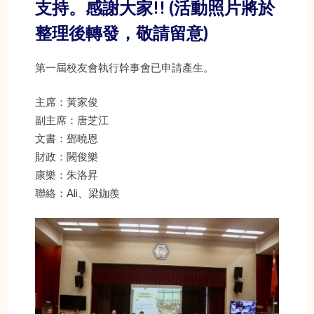
支持。感謝大家!! (活動照片將於
整理後轉發，敬請留意)
第一屆校友會執行幹事會已申請產生。
主席：黃家俊
副主席：唐芝江
文書：鄧曉恩
財政：闕俊樂
康樂：朱洛昇
聯絡：Ali、梁鉫羨