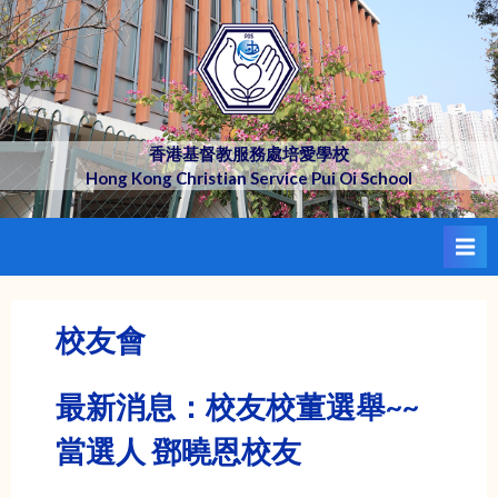
Skip
to
content
香港基督教服務處培愛學校
Hong Kong Christian Service Pui Oi School
校友會
最新消息：校友校董選舉~~
當選人 鄧曉恩校友