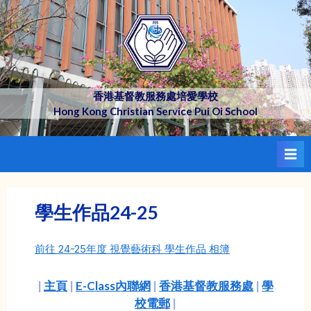
Skip
to
content
香港基督教服務處培愛學校
Hong Kong Christian Service Pui Oi School
學生作品24-25
前往 24-25年度 視覺藝術科 學生作品 相簿
|
主頁
|
E-Class內聯網
|
香港基督教服務處
|
學
校電郵
|