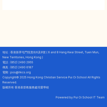
地址 : 香港新界屯門恆貴街6及8號 ( 6 and 8 Hang Kwai Street, Tuen Mun,
New Territories, Hong Kong )
電話 : (852) 2490 2955
傳真 : (852) 2490 6187
電郵 : pos@hkcs.org
Copyright© 2025 Hong Kong Christian Service Pui Oi School All Rights
Reserved.
版權所有 香港基督教服務處培愛學校
Powered by Pui Oi School IT Team