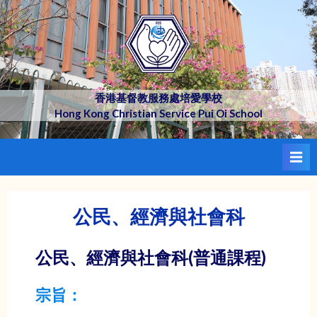
Skip
to
content
香港基督教服務處培愛學校
Hong Kong Christian Service Pui Oi School
公民、經濟與社會科
公民、經濟與社會科
(普通課程)
宗旨：