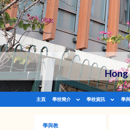
Skip
to
content
Hong 
Toggle
Toggle
主頁
學校簡介
學校資訊
學
sub-
sub-
menu
menu
學與教