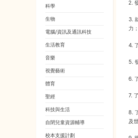
2
科學
生物
3
力
電腦/資訊及通訊科技
生活教育
4
音樂
5
視覺藝術
6
體育
7
聖經
科技與生活
8
及
自閉兒童資源輔導
校本支援計劃