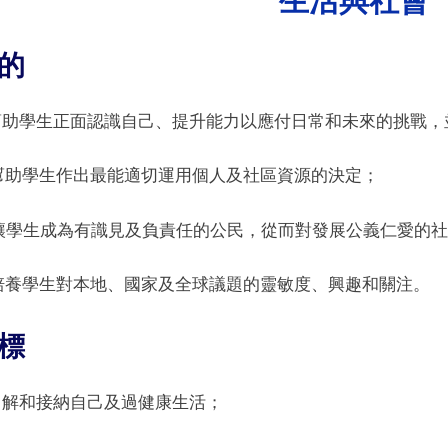
Toggle
sub-
menu
Toggle
的
sub-
menu
e
Toggle
sub-
. 幫助學生正面認識自己、提升能力以應付日常和未來的挑戰
menu
Toggle
sub-
menu
. 幫助學生作出最能適切運用個人及社區資源的決定；
. 讓學生成為有識見及負責任的公民，從而對發展公義仁愛的
. 培養學生對本地、國家及全球議題的靈敏度、興趣和關注。
標
 了解和接納自己及過健康生活；