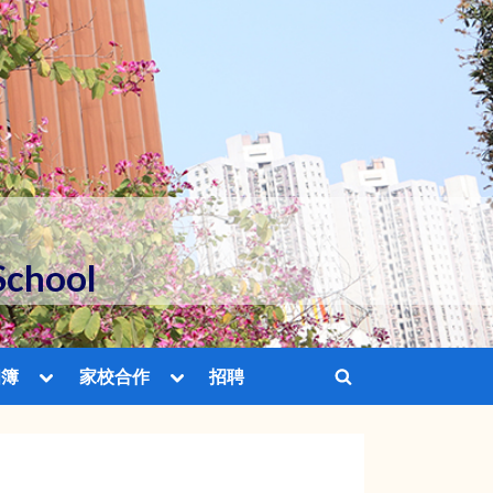
School
Toggle
Toggle
相簿
家校合作
招聘
Toggle
sub-
sub-
menu
menu
search
Toggle
Toggle
Toggle
form
sub-
sub-
sub-
menu
menu
menu