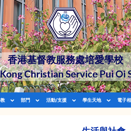
香港基督教服務處培愛學校
Kong Christian Service Pui Oi 
Toggle
Toggle
Toggle
Toggle
與教
部門
活動/支援
學生天地
電子
sub-
sub-
sub-
sub-
Toggle
menu
menu
menu
menu
sub-
menu
生活與社會