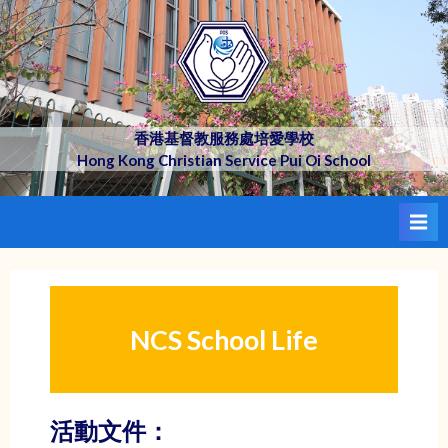
Skip
to
content
香港基督教服務處培愛學校
Hong Kong Christian Service Pui Oi School
NCS School Life
活動文件：