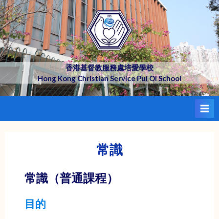
Skip
to
content
香港基督教服務處培愛學校
Hong Kong Christian Service Pui Oi School
常識
常識（普通課程）
目的