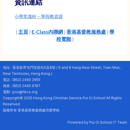
資訊連結
小學常識科 – 學與教資源
|
主頁
|
E-Class內聯網
|
香港基督教服務處
|
學
校電郵
|
地址 : 香港新界屯門恆貴街6及8號 ( 6 and 8 Hang Kwai Street, Tuen Mun,
New Territories, Hong Kong )
電話 : (852) 2490 2955
傳真 : (852) 2490 6187
電郵 : pos@hkcs.org
Copyright© 2025 Hong Kong Christian Service Pui Oi School All Rights
Reserved.
版權所有 香港基督教服務處培愛學校
Powered by Pui Oi School IT Team