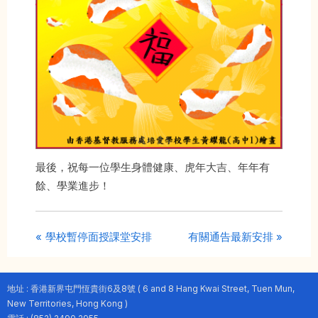
最後，祝每一位學生身體健康、虎年大吉、年年有
餘、學業進步！
P
N
Post
學校暫停面授課堂安排
有關通告最新安排
r
e
navigation
e
x
地址 : 香港新界屯門恆貴街6及8號 ( 6 and 8 Hang Kwai Street, Tuen Mun,
v
t
New Territories, Hong Kong )
i
P