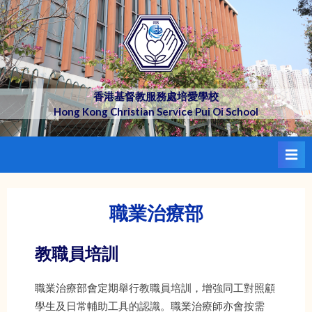
Skip
to
content
香港基督教服務處培愛學校
Hong Kong Christian Service Pui Oi School
職業治療部
教職員培訓
職業治療部會定期舉行教職員培訓，增強同工對照顧
學生及日常輔助工具的認識。職業治療師亦會按需