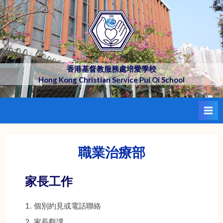
Skip
to
content
香港基督教服務處培愛學校
Hong Kong Christian Service Pui Oi School
職業治療部
家長工作
個別約見或電話聯絡
家長觀課