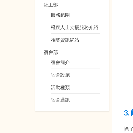
社工部
服務範圍
殘疾人士支援服務介紹
相關資訊網站
宿舍部
宿舍簡介
宿舍設施
活動種類
宿舍通訊
3
除