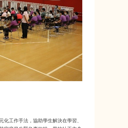
元化工作手法，協助學生解決在學習、