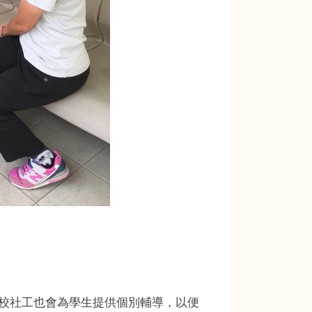
校社工也會為學生提供個別輔導，以便