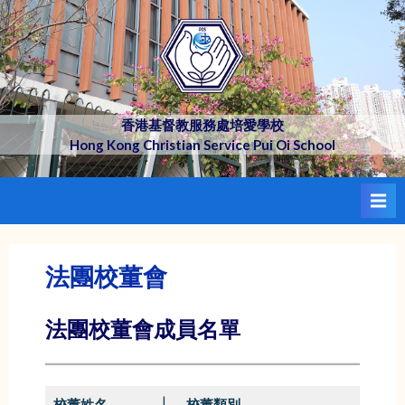
Skip
to
content
香港基督教服務處培愛學校
Hong Kong Christian Service Pui Oi School
法團校董會
法團校董會成員名單
校董姓名
|
校董類別