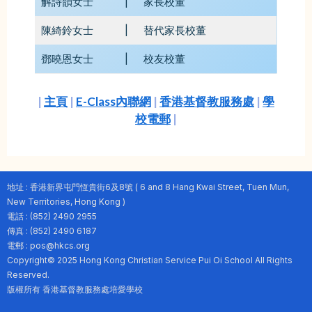
解詩韻女士
|
家長校董
陳綺鈴女士
|
替代家長校董
鄧曉恩女士
|
校友校董
|
主頁
|
E-Class內聯網
|
香港基督教服務處
|
學
校電郵
|
地址 : 香港新界屯門恆貴街6及8號 ( 6 and 8 Hang Kwai Street, Tuen Mun,
New Territories, Hong Kong )
電話 : (852) 2490 2955
傳真 : (852) 2490 6187
電郵 : pos@hkcs.org
Copyright© 2025 Hong Kong Christian Service Pui Oi School All Rights
Reserved.
版權所有 香港基督教服務處培愛學校