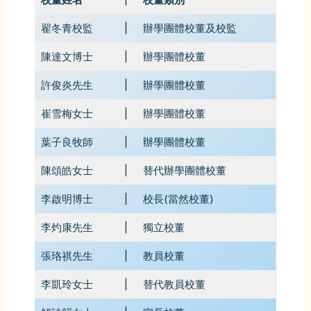
翟冬青校監
|
辦學團體校董及校監
陳達文博士
|
辦學團體校董
許俊炎先生
|
辦學團體校董
崔雪梅女士
|
辦學團體校董
葉子良牧師
|
辦學團體校董
陳頌皓女士
|
替代辦學團體校董
李啟明博士
|
校長(當然校董)
李灼康先生
|
獨立校董
張珞祺先生
|
教員校董
李凱玲女士
|
替代教員校董