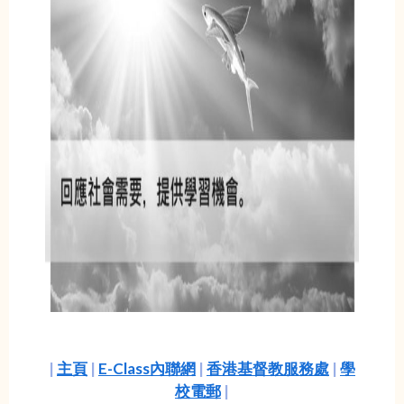
|
主頁
|
E-Class內聯網
|
香港基督教服務處
|
學
校電郵
|