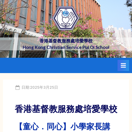
Skip
to
content
香港基督教服務處培愛學校
Hong Kong Christian Service Pui Oi School
Posted
日期:2025年3月25日
on
香港基督教服務處培愛學校
【童心．同心】小學家長講