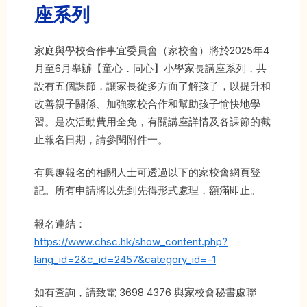
座系列
家庭與學校合作事宜委員會（家校會）將於2025年4
月至6月舉辦【童心．同心】小學家長講座系列，共
設有五個課節，讓家長從多方面了解孩子，以提升和
改善親子關係、加強家校合作和幫助孩子愉快地學
習。是次活動費用全免，有關講座詳情及各課節的截
止報名日期，請參閱附件一。
有興趣報名的相關人士可透過以下的家校會網頁登
記。所有申請將以先到先得形式處理，額滿即止。
報名連結：
https://www.chsc.hk/show_content.php?
lang_id=2&c_id=2457&category_id=-1
如有查詢，請致電 3698 4376 與家校會秘書處聯